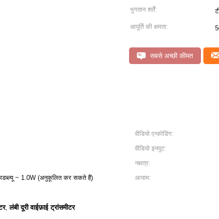
भुगतान शर्तें:
ट
आपूर्ति की क्षमता:
5
सबसे अच्छी कीमत
वीडियो एन्कोडिंग:
वीडियो इनपुट:
नक्षत्र:
ब्ल्यू ~ 1.0W (अनुकूलित कर सकते हैं)
आयाम:
ीटर
लंबी दूरी वाईफ़ाई ट्रांसमीटर
,