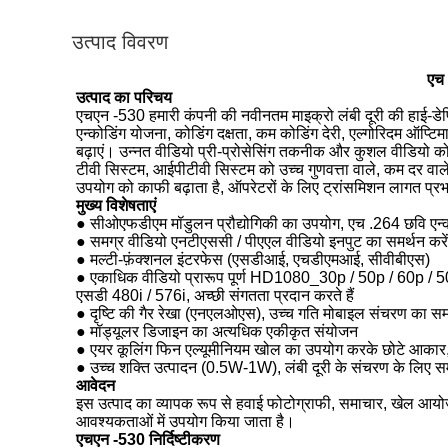
उत्पाद विवरण
एच 
उत्पाद का परिचय
एचएन -530 हमारी कंपनी की नवीनतम माइक्रो लंबी दूरी की हाई-ड
एन्कोडिंग योजना, कोडिंग दक्षता, कम कोडिंग देरी, एल्गोरिदम ऑप्टि
बढ़ाएं। उन्नत वीडियो प्री-प्रोसेसिंग तकनीक और कुशल वीडियो क
टीवी सिस्टम, आईपीटीवी सिस्टम को उच्च गुणवत्ता वाले, कम दर वाल
उपयोग को काफी बढ़ाता है, ऑपरेटरों के लिए ट्रांसमिशन लागत प्रभा
मुख्य
विशेषताएं
● सीओएफडीएम मॉडुलन प्रौद्योगिकी का उपयोग, एच .264 छवि एन
● समग्र वीडियो एनटीएससी / पीएएल वीडियो इनपुट का समर्थन करें
● मल्टी-फ़ंक्शनल इंटरफेस (एसडीआई, एचडीएमआई, सीवीबीएस)
● एकाधिक वीडियो प्रारूप पूर्ण HD1080_30p / 50p / 60p / 
एसडी 480i / 576i, अच्छी संगतता प्रदान करते हैं
● दृष्टि की गैर रेखा (एनएलओएस), उच्च गति मोबाइल संचरण का समर
● मॉड्यूलर डिजाइन का अत्यधिक एकीकृत संयोजन
● एयर कूलिंग फिन एल्यूमीनियम खोल का उपयोग करके छोटे आकार, 
● उच्च शक्ति उत्पादन (0.5W-1W), लंबी दूरी के संचरण के लिए स
आवेदन
इस उत्पाद का व्यापक रूप से हवाई फोटोग्राफी, समाचार, खेल आयोज
आवश्यकताओं में उपयोग किया जाता है।
एचएन -530
निर्दिष्टीकरण