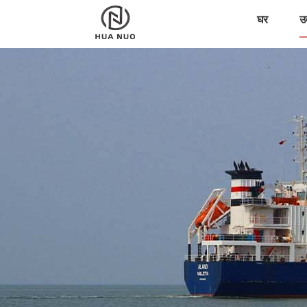
घर
उत