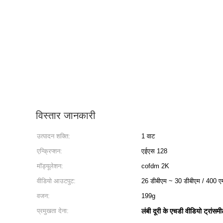
विस्तार जानकारी
उत्पादन शक्ति:
1 वाट
एन्क्रिप्शन:
एईएस 128
मॉड्यूलेशन:
cofdm 2K
वीडियो आउटपुट:
26 डीबीएम ~ 30 डीबीएम / 400 एमड
वजन:
199g
प्रमुखता देना:
लंबी दूरी के एचडी वीडियो ट्रांसम