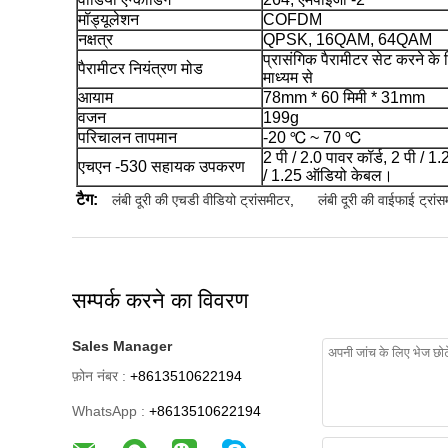
मॉड्यूलेशन
COFDM
नक्षत्र
QPSK, 16QAM, 64QAM
प्रासंगिक पैरामीटर सेट करने के
पैरामीटर नियंत्रण मोड
माध्यम से
आयाम
78mm * 60 मिमी * 31mm
वजन
199g
परिचालन तापमान
-20 ℃ ~ 70 ℃
2 पी / 2.0 पावर कॉर्ड, 2 पी / 
एचएन -530 सहायक उपकरण
/ 1.25 ऑडियो केबल।
टैग:
लंबी दूरी की एचडी वीडियो ट्रांसमीटर
,
लंबी दूरी की वाईफाई ट्रां
सम्पर्क करने का विवरण
Sales Manager
फ़ोन नंबर :
+8613510622194
WhatsApp :
+8613510622194