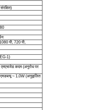
संरक्षित)
480
थन
1080 पी, 720 पी,
EG-1)
1 एमएचजेड कदम (अनुरोध पर
एमडब्ल्यू ~ 1.0W (अनुकूलित