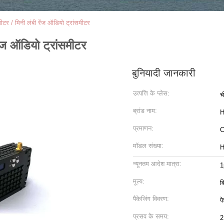
समीटर / मिनी लंबी रेंज ऑडियो ट्रांसमीटर
रेंज ऑडियो ट्रांसमीटर
बुनियादी जानकारी
उत्पत्ति के प्लेस:
च
ब्रांड नाम:
H
प्रमाणन:
मॉडल संख्या:
H
न्यूनतम आदेश मात्रा:
1
मूल्य:
व
पैकेजिंग विवरण:
प
प्रसव के समय:
2