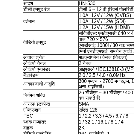
आदर्श
HN-530
डीसी इनपुट रेंज
डीसी 6 ~ 12 वी (रिवर्स पोलरिटी 
1.0A_12V / 12W (CVBS)
वर्तमान
1.0A_12V / 12W (SDI)
1.2A_12V / 15W (HDMI)
सीवीबीएस: एनटीएससी 640 × 
पाल 720 × 576
वीडियो इनपुट
एसडीआई: 1080i / 30 तक समर्
मिनी एचडीएमआई: समर्थन एचडी 
आवाज श्रोत
माइक्रोफोन / केबल (विकल्प)
ऑडियो चैनल
2 चैनल
ऑडियो एन्कोडर
आईएसओ / IEC13818-3 (MP
बैंडविड्थ
2.0 / 2.5 / 4.0 / 8.0MHz
300 एमएच ~ 2700 मेगाहट्र्ज, 
आकाशवाणी आवृति
अन्य आवृत्तियों)
26 डीबीएम ~ 30 डीबीएम / 400 
निर्गमन शक्ति
कर सकते हैं)
आरएफ इंटरफेस
SMA
एन्क्रिप्शन
एईएस 128
FEC
1 / 2,2 / 3,3 / 4,5 / 6,7 / 8
रक्षक मध्यांतर
1 / 32,1 / 16,1 / 8,1 / 4
वाहक
2K
वीडियो एन्कोडिंग
264, एमपीईजी -2