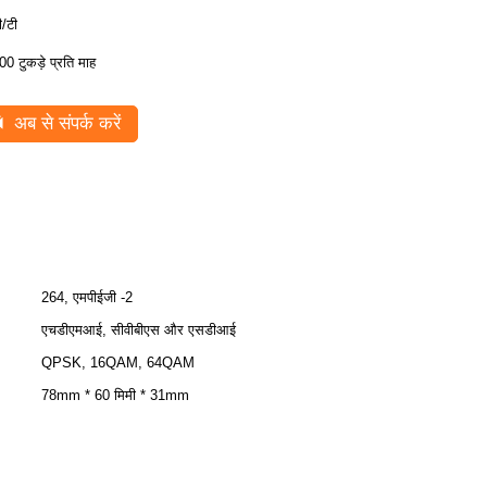
ी/टी
00 टुकड़े प्रति माह
अब से संपर्क करें
264, एमपीईजी -2
एचडीएमआई, सीवीबीएस और एसडीआई
QPSK, 16QAM, 64QAM
78mm * 60 मिमी * 31mm