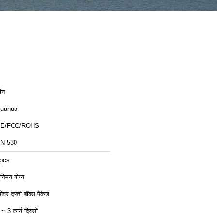
ीन
uanuo
CE/FCC/ROHS
N-530
pcs
िनिमय योग्य
ेशेवर दफ़्ती बॉक्स पैकेज
 ~ 3 कार्य दिवसों