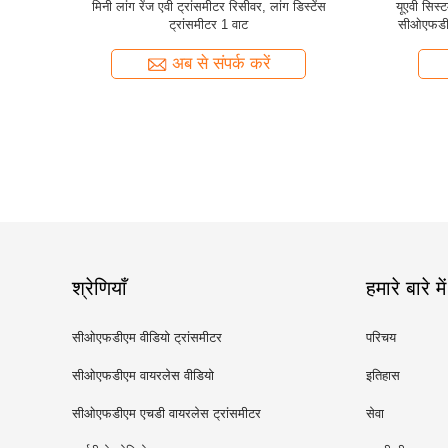
 कम लेटेंसी
H.264 HD1080P लॉन्ग रेंज पोर्टेबल कोफडीएम
2 चैनल लांग
्शन
एचडीएमआई वीडियो ट्रांसमीटर 1 वाट आउटपुट
अब से संपर्क करें
श्रेणियाँ
हमारे बारे में
सीओएफडीएम वीडियो ट्रांसमीटर
परिचय
सीओएफडीएम वायरलेस वीडियो
इतिहास
ट्रांसमीटर
सीओएफडीएम एचडी वायरलेस ट्रांसमीटर
सेवा