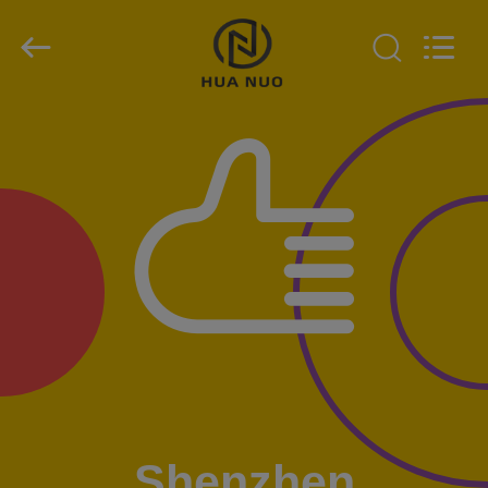
Shenzhen
Huanuo
Innovate
Technology
Co.,Ltd.
All
Rights
Reserved.
घर
उत्पादों
हमारे
बारे
में
फ़ैक्टरी
टूर
Shenzhen