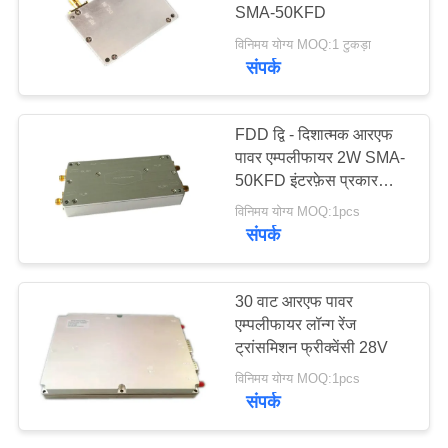
SMA-50KFD
विनिमय योग्य MOQ:1 टुकड़ा
गोपनीयता
संपर्क
62
नीति
सीओएफडीएम मॉड्यूल
FDD द्वि - दिशात्मक आरएफ
पावर एम्पलीफायर 2W SMA-
50KFD इंटरफ़ेस प्रकार
-7dB इनपुट स्तर
विनिमय योग्य MOQ:1pcs
संपर्क
19
30 वाट आरएफ पावर
मिनी सीओएफडीएम
एम्पलीफायर लॉन्ग रेंज
ट्रांसमिशन फ्रीक्वेंसी 28V
ट्रांसमीटर
विनिमय योग्य MOQ:1pcs
संपर्क