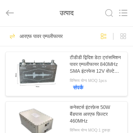
Shenzhen
Huanuo
Innovate
उत्पाद
Technology
Co.,Ltd.
All
Rights
Reserved.
घर
43
आरएफ पावर एम्पलीफायर
सीओएफडीएम वीडियो
उत्पादों
ट्रांसमीटर
टीडीडी द्विदिश डेटा ट्रांसमिशन
पावर एम्पलीफायर 840MHz
हमारे
SMA इंटरफेस 12V वोल्टेज
बारे
के साथ
विनिमय योग्य MOQ:1pcs
संपर्क
में
26
सीओएफडीएम वायरलेस
फ़ैक्टरी
कनेक्टर्स इंटरफ़ेस 50W
बैंडपास आरएफ फ़िल्टर
टूर
वीडियो ट्रांसमीटर
460MHz
विनिमय योग्य MOQ:1 टुकड़ा