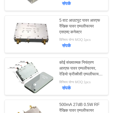
गुणवत्ता
संपर्क
नियंत्रण
5 वाट आउटपुट पावर आरएफ
17
रैखिक पावर एम्पलीफायर
हमसे
सीओएफडीएम एचडी
एसएमए कनेक्टर
संपर्क
वायरलेस ट्रांसमीटर
विनिमय योग्य MOQ:1pcs
करें
संपर्क
एक
कोई संख्यात्मक नियंत्रण
आरएफ पावर एम्पलीफायर,
उद्धरण
रेडियो फ्रीक्वेंसी एम्पलीफायर 2
7
का
वाट 2
विनिमय योग्य MOQ:1pcs
अनुरोध
संपर्क
आईपी ​​मेष रेडियो
करें
500mA 27dB 0.5W RF
साइटमैप
रैखिक पावर एम्पलीफायर