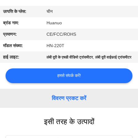
गुणवत्ता
उत्पत्ति के प्लेस:
चीन
नियंत्रण
ब्रांड नाम:
Huanuo
हमसे
प्रमाणन:
CE/FCC/ROHS
संपर्क
मॉडल संख्या:
HN-220T
करें
हाई लाइट:
,
लंबी दूरी के एचडी वीडियो ट्रांसमीटर
लंबी दूरी वाईफ़ाई ट्रांसमीटर
एक
हमसे संपर्क करें!
उद्धरण
का
विवरण प्रकट करें
अनुरोध
करें
इसी तरह के उत्पादों
साइटमैप