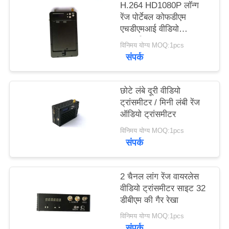
H.264 HD1080P लॉन्ग
रेंज पोर्टेबल कोफडीएम
गोपनीयता
एचडीएमआई वीडियो
ट्रांसमीटर 1 वाट आउटपुट
नीति
विनिमय योग्य MOQ:1pcs
संपर्क
छोटे लंबे दूरी वीडियो
ट्रांसमीटर / मिनी लंबी रेंज
ऑडियो ट्रांसमीटर
विनिमय योग्य MOQ:1pcs
संपर्क
2 चैनल लांग रेंज वायरलेस
वीडियो ट्रांसमीटर साइट 32
डीबीएम की गैर रेखा
विनिमय योग्य MOQ:1pcs
संपर्क