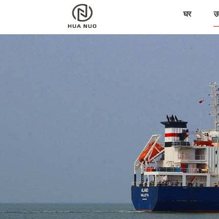
घर
उत