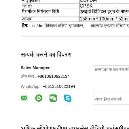
मॉड्यूलेशन
COFDM
नक्षत्र
QPSK
पैरामीटर नियंत्रण विधि
एलईडी डिजिटल ट्यूब के माध्यम 
आयाम
158mm * 100mm * 52m
टैग:
cofdm डिजिटल वीडियो ट्रांसमीटर
,
वायरलेस एनालॉग वीडियो ट्
सम्पर्क करने का विवरण
Sales Manager
फ़ोन नंबर :
+8613510622194
WhatsApp :
+8613510622194
अधिक सीओएफडीएम वायरलेस वीडियो ट्रांसमीट