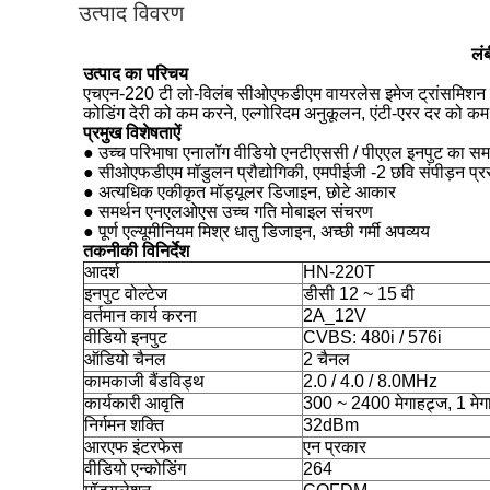
उत्पाद विवरण
लं
उत्पाद का परिचय
एचएन-220 टी लो-विलंब सीओएफडीएम वायरलेस इमेज ट्रांसमिशन ट्रा
कोडिंग देरी को कम करने, एल्गोरिदम अनुकूलन, एंटी-एरर दर को क
प्रमुख विशेषताऐं
● उच्च परिभाषा एनालॉग वीडियो एनटीएससी / पीएएल इनपुट का समर
● सीओएफडीएम मॉडुलन प्रौद्योगिकी, एमपीईजी -2 छवि संपीड़न प्
● अत्यधिक एकीकृत मॉड्यूलर डिजाइन, छोटे आकार
● समर्थन एनएलओएस उच्च गति मोबाइल संचरण
● पूर्ण एल्यूमीनियम मिश्र धातु डिजाइन, अच्छी गर्मी अपव्यय
तकनीकी विनिर्देश
आदर्श
HN-220T
इनपुट वोल्टेज
डीसी 12 ~ 15 वी
वर्तमान कार्य करना
2A_12V
वीडियो इनपुट
CVBS: 480i / 576i
ऑडियो चैनल
2 चैनल
कामकाजी बैंडविड्थ
2.0 / 4.0 / 8.0MHz
कार्यकारी आवृति
300 ~ 2400 मेगाहट्र्ज, 1 मेग
निर्गमन शक्ति
32dBm
आरएफ इंटरफेस
एन प्रकार
वीडियो एन्कोडिंग
264