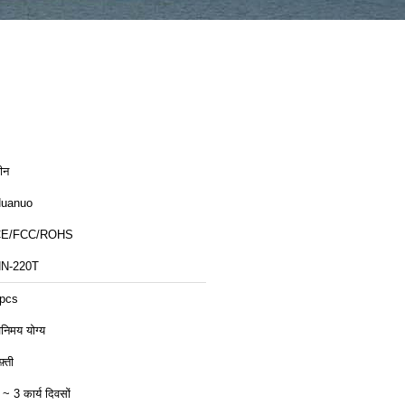
ीन
uanuo
CE/FCC/ROHS
N-220T
pcs
िनिमय योग्य
़्ती
 ~ 3 कार्य दिवसों