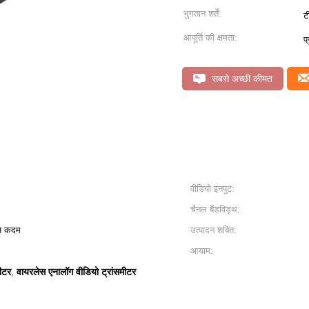
भुगतान शर्तें:
ट
आपूर्ति की क्षमता:
प
सबसे अच्छी कीमत
वीडियो इनपुट:
चैनल बैंडविड्थ:
र्ज कदम
उत्पादन शक्ति:
आयाम:
ीटर
वायरलेस एनालॉग वीडियो ट्रांसमीटर
,