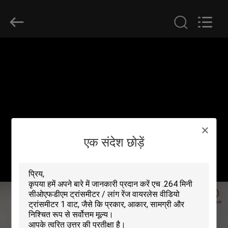
Shenzhen
Huanuo
Innovate
Technology
Co.,Ltd.
All
Rights
Reserved.
घर
उत्पादों
हमारे
बारे
एक संदेश छोड़ें
में
फ़ैक्टरी
टूर