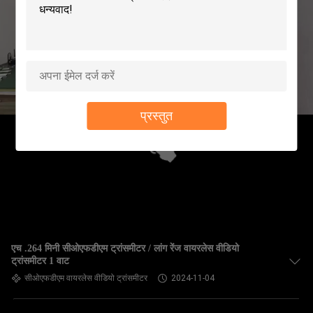
गुणवत्ता
नियंत्रण
हमसे
संपर्क
प्रस्तुत
करें
एक
उद्धरण
का
अनुरोध
एच .264 मिनी सीओएफडीएम ट्रांसमीटर / लांग रेंज वायरलेस वीडियो
करें
ट्रांसमीटर 1 वाट
सीओएफडीएम वायरलेस वीडियो ट्रांसमीटर
2024-11-04
साइटमैप