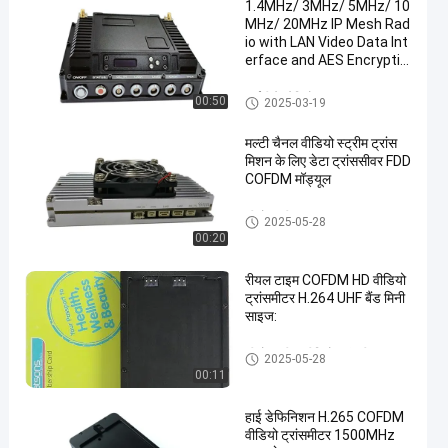
1.4MHz/ 3MHz/ 5MHz/ 10
MHz/ 20MHz IP Mesh Rad
io with LAN Video Data Int
erface and AES Encryptio
n
आईपी ​​मेष रेडियो
00:50
2025-03-19
मल्टी चैनल वीडियो स्ट्रीम ट्रांस
मिशन के लिए डेटा ट्रांससीवर FDD
COFDM मॉड्यूल
सीओएफडीएम मॉड्यूल
2025-05-28
00:20
रीयल टाइम COFDM HD वीडियो
ट्रांसमीटर H.264 UHF बैंड मिनी
साइज:
सीओएफडीएम वीडियो ट्रांसमीटर
2025-05-28
00:11
हाई डेफिनिशन H.265 COFDM
वीडियो ट्रांसमीटर 1500MHz