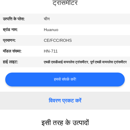
ट्रांसमीटर
गुणवत्ता
नियंत्रण
उत्पत्ति के प्लेस:
चीन
ब्रांड नाम:
Huanuo
हमसे
संपर्क
प्रमाणन:
CE/FCC/ROHS
करें
मॉडल संख्या:
HN-711
हाई लाइट:
,
एचडी एसडीआई वायरलेस ट्रांसमीटर
पूर्ण एचडी वायरलेस ट्रांसमीटर
एक
उद्धरण
हमसे संपर्क करें!
का
अनुरोध
विवरण प्रकट करें
करें
इसी तरह के उत्पादों
साइटमैप