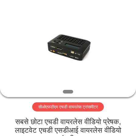
Shenzhen
Huanuo
Innovate
Technology
Co.,Ltd.
All
Rights
Reserved.
घर
उत्पादों
हमारे
बारे
में
सीओएफडीएम एचडी वायरलेस ट्रांसमीटर
फ़ैक्टरी
टूर
सबसे छोटा एचडी वायरलेस वीडियो प्रेषक,
लाइटवेट एचडी एसडीआई वायरलेस वीडियो