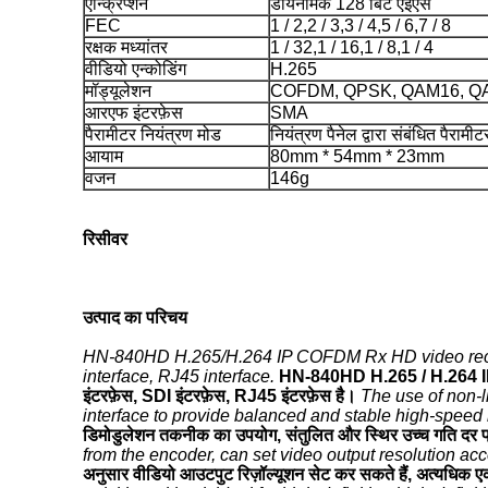
एन्क्रिप्शन
डायनेमिक 128 बिट एईएस
FEC
1 / 2,2 / 3,3 / 4,5 / 6,7 / 8
रक्षक मध्यांतर
1 / 32,1 / 16,1 / 8,1 / 4
वीडियो एन्कोडिंग
H.265
मॉड्यूलेशन
COFDM, QPSK, QAM16, Q
आरएफ इंटरफ़ेस
SMA
पैरामीटर नियंत्रण मोड
नियंत्रण पैनेल द्वारा संबंधित पैराम
आयाम
80mm * 54mm * 23mm
वजन
146g
रिसीवर
उत्पाद का परिचय
HN-840HD H.265/H.264 IP COFDM Rx HD video receive
interface, RJ45 interface.
HN-840HD H.265 / H.264 IP 
इंटरफ़ेस, SDI इंटरफ़ेस, RJ45 इंटरफ़ेस है।
The use of non-l
interface to provide balanced and stable high-speed 
डिमोडुलेशन तकनीक का उपयोग, संतुलित और स्थिर उच्च गति दर प्रद
from the encoder, can set video output resolution ac
अनुसार वीडियो आउटपुट रिज़ॉल्यूशन सेट कर सकते हैं, अत्यधिक एक