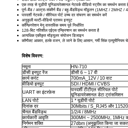
एक तरह से यूडीपी यूनिडायरेक्शनल नेटवर्क वीडियो स्ट्रीम का समर्थन करता ह
पूर्ण-बैंड / अल्ट्रा-संकीर्ण बैंड / बहु-बैंडविड्थ मॉडुलन (1MHZ / 2MHZ
पारदर्शी नेटवर्क / सीरियल पोर्ट उच्च दर संचरण का समर्थन करें
अनुकूली मल्टी-वीडियो प्रारूप इनपुट
कॉन्फ़िगरेशन मेनू वास्तविक समय पूर्व निर्धारित
128-बिट गतिशील एईएस एन्क्रिप्शन का समर्थन करता है
अत्यधिक एकीकृत मॉड्यूलर संयोजन डिजाइन
कॉम्पैक्ट आकार, हल्के वजन, ले जाने के लिए आसान, गर्मी सिंक एल्यूमीनियम
विशेष विवरण:
नमूना
HN-710
डीसी इनपुट रेंज
डीसी 6 ~ 17 वी
कार्य करंट
700mA_12V / 10 वाट
वीडियो इनपुट
SDI / HDMI / CVBS
पारदर्शी टीटीएल सीरियल पोर्ट
UART का इंटरफ़ेस
यूनिडायरेक्शनल डेटा ट्रांसमिशन
LAN पोर्ट
1 * यूडीपी पोर्ट
दिनांक दर
30Mbits / S_RJ45 और 115
चैनल बैंडविड्थ
1/2/4 / 8MHz
कार्यकारी आवृति
300MH ~ 2500MHz, 1MHz 
निर्गमन शक्ति
27dbm (अनुकूलित किया जा सकता