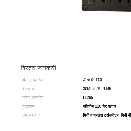
विस्तार जानकारी
डीसी इनपुट रेंज:
डीसी 6~17वी
दिनांक दर:
30Mbits/S_RJ45
वीडियो एन्कोडिंग:
H.265
कूटलेखन:
गतिशील 128 बिट एईएस
प्रमुखता देना:
मिनी वायरलेस ट्रांसमीटर
मिनी व
,