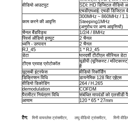
वीडियो आउटपुट
SDI: HD डिजिटल वीडियो आउ
एचडीएमआई: एचडी डिजिटल व
300MHz ~ 860MHz / 1.1
काम करने की आवृत्ति
Steeping1MHz
(अनुरोध पर अन्य आवृत्तियों)
चैनल बैंडविड्थ
1/2/4 / 8MHz
रिवर्स ऑडियो इनपुट
2 चैनल
ध्वनि - उत्पादन
2 चैनल
RJ_45
1 * RJ_45
डेटा
पारदर्शी टीटीएल सीरियल डेटा
यूडीपी (यूनिकस्ट / मल्टिकास
टीएस प्रवाह प्रोटोकॉल
है
यूएसबी इंटरफेस
वीडियो रिकॉर्डिंग
डिक्रिप्शन विधि
डायनेमिक 128 बिट एईएस
वीडियो डिकोडिंग
264 / H.265
demodulation
COFDM
पैरामीटर नियंत्रण विधि
संबंधित मापदंडों को एलसीडी पै
आयाम
120 * 65 * 27mm
टैग:
मिनी वायरलेस ट्रांसमीटर
,
लघु वीडियो ट्रांसमीटर
,
मिनी वीडिय