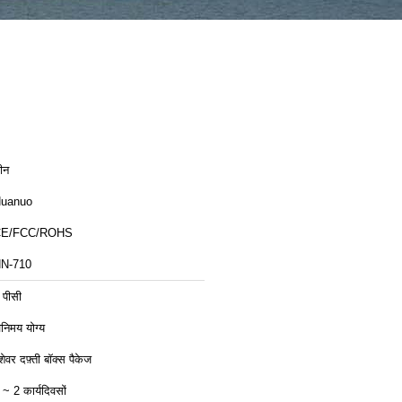
ीन
uanuo
CE/FCC/ROHS
N-710
 पीसी
िनिमय योग्य
ेशेवर दफ़्ती बॉक्स पैकेज
 ~ 2 कार्यदिवसों