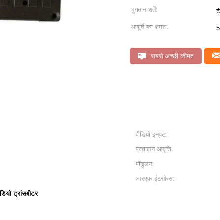
भुगतान शर्तें:
ट
आपूर्ति की क्षमता:
5
सबसे अच्छी कीमत
वीडियो इनपुट:
प्रचालन आवृत्ति:
मॉडुलन:
आरएफ इंटरफ़ेस:
ीडियो ट्रांसमीटर