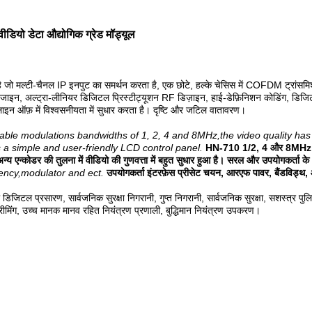
ियो डेटा औद्योगिक ग्रेड मॉड्यूल
ी-चैनल IP इनपुट का समर्थन करता है, एक छोटे, हल्के चेसिस में COFDM ट्रांसमिशन
ाइन, अल्ट्रा-लीनियर डिजिटल प्रिस्टीट्यूशन RF डिज़ाइन, हाई-डेफ़िनिशन कोडिंग, डिजिट
ॉन-लाइन ऑफ़ में विश्वसनीयता में सुधार करता है। दृष्टि और जटिल वातावरण।
table modulations bandwidths of 1, 2, 4 and 8MHz,the video quality ha
a simple and user-friendly LCD control panel.
HN-710 1/2, 4 और 8MHz के चु
 एन्कोडर की तुलना में वीडियो की गुणवत्ता में बहुत सुधार हुआ है। सरल और उपयोगकर्ता क
uency,modulator and ect.
उपयोगकर्ता इंटरफ़ेस प्रीसेट चयन, आरएफ पावर, बैंडविड्थ, 
िजिटल प्रसारण, सार्वजनिक सुरक्षा निगरानी, ​​गुप्त निगरानी, ​​सार्वजनिक सुरक्षा, सशस्त्र पु
ट्रीमिंग, उच्च मानक मानव रहित नियंत्रण प्रणाली, बुद्धिमान नियंत्रण उपकरण।