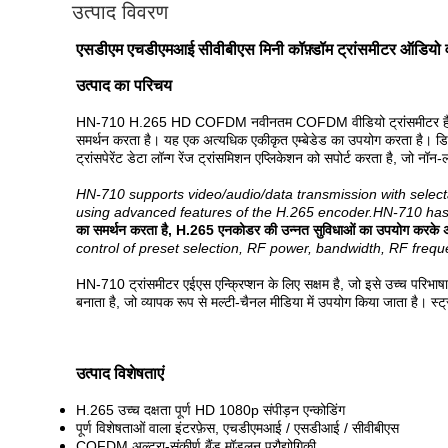
उत्पाद विवरण
एसडीएम एचडीएमआई सीवीबीएस मिनी कॉफ़्डॉम ट्रांसमीटर ऑडियो वीड
उत्पाद का परिचय
HN-710 H.265 HD COFDM नवीनतम COFDM वीडियो ट्रांसमीटर है जो मल्ट
समर्थन करता है। यह एक अत्यधिक एकीकृत एम्बेडेड का उपयोग करता है। डिज
ट्रांसपेरेंट डेटा लॉन्ग रेंज ट्रांसमिशन एप्लिकेशन को सपोर्ट करता है, जो न
HN-710 supports video/audio/data transmission with selec
using advanced features of the H.265 encoder.HN-710 has 
का समर्थन करता है, H.265 एनकोडर की उन्नत सुविधाओं का उपयोग करके अन्य
control of preset selection, RF power, bandwidth, RF freq
HN-710 ट्रांसमीटर एईएस एन्क्रिप्शन के लिए सक्षम है, जो इसे उच्च परिभाषा ड
बनाता है, जो व्यापक रूप से मल्टी-चैनल मीडिया में उपयोग किया जाता है। स्
उत्पाद
विशेषताएं
H.265 उच्च दक्षता पूर्ण HD 1080p संपीड़न एन्कोडिंग
पूर्ण विशेषताओं वाला इंटरफ़ेस, एचडीएमआई / एसडीआई / सीवीबीएस
COFDM अल्ट्रा-संकीर्ण बैंड मॉडुलन प्रौद्योगिकी