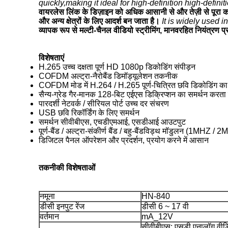
quickly,making it ideal for high-definition high-definit
वायरलेस लिंक के डिज़ाइन को अधिक आसानी से और तेज़ी से पूरा करन
और अन्य क्षेत्रों के लिए आदर्श बन जाता है।
It is widely used 
व्यापक रूप से मल्टी-चैनल वीडियो स्ट्रीमिंग, मानवरहित नियंत्रण प्
विशेषताएं
H.265 उच्च दक्षता पूर्ण HD 1080p डिकोडिंग संपीड़न
COFDM अल्ट्रा-नैरोबैंड डिमॉड्यूलेशन तकनीक
COFDM मोड में H.264 / H.265 पूर्ण-चित्रित छवि डिकोडिंग का 
सैन्य-ग्रेड गैर-मानक 128-बिट एईएस डिक्रिप्शन का समर्थन करता 
पारदर्शी नेटवर्क / सीरियल पोर्ट उच्च दर संचरण
USB छवि रिकॉर्डिंग के लिए समर्थन
समर्थन सीवीबीएस, एचडीएमआई, एसडीआई आउटपुट
पूर्ण-बैंड / अल्ट्रा-संकीर्ण बैंड / बहु-बैंडविड्थ मॉडुलन (1MH
डिजिटल पैनल ऑपरेशन और प्रदर्शन, प्रयोग करने में आसान
तकनीकी विशेषताओं
नमूना
HN-840
डीसी इनपुट रेंज
डीसी 6 ~ 17 वी
वर्तमान
mA_12V
सीवीबीएस: एसडी एनालॉग वी