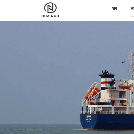
घर
उत