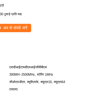
ी/टी
00 टुकड़े प्रति माह
अब से संपर्क करें
एसडीआई/एचडीएमआई/सीवीबीएस
300MH~2500MHz, स्टेपिंग 1MHz
सीओएफडीएम, क्यूपीएसके, क्यूएएम16, क्यूएएम64
एसएमए