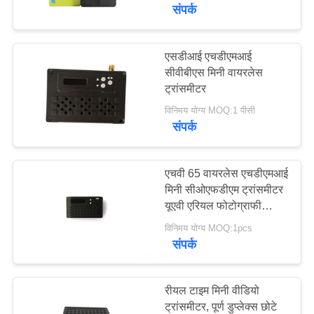
गुणवत्ता
संपर्क
नियंत्रण
एसडीआई एचडीएमआई
सीवीबीएस मिनी वायरलेस
हमसे
ट्रांसमीटर
संपर्क
विनिमय योग्य MOQ:1 पीसी
करें
संपर्क
एक
एचवी 65 वायरलेस एचडीएमआई
मिनी सीओएफडीएम ट्रांसमीटर
उद्धरण
यूएवी एरियल फोटोग्राफी
का
सिस्टम के लिए
विनिमय योग्य MOQ:1pcs
अनुरोध
संपर्क
करें
रीयल टाइम मिनी वीडियो
साइटमैप
ट्रांसमीटर, पूर्ण डुप्लेक्स छोटे