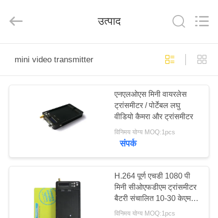
Shenzhen
Huanuo
Innovate
उत्पाद
Technology
Co.,Ltd.
All
Rights
Reserved.
घर
mini video transmitter
उत्पादों
एनएलओएस मिनी वायरलेस
ट्रांसमीटर / पोर्टेबल लघु
हमारे
वीडियो कैमरा और ट्रांसमीटर
बारे
विनिमय योग्य MOQ:1pcs
संपर्क
में
फ़ैक्टरी
H.264 पूर्ण एचडी 1080 पी
मिनी सीओएफडीएम ट्रांसमीटर
टूर
बैटरी संचालित 10-30 केएम के
साथ
विनिमय योग्य MOQ:1pcs