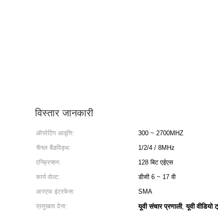
विस्तार जानकारी
ऑपरेटिंग आवृत्ति:
300 ~ 2700MHZ
चैनल बैंडविड्थ:
1/2/4 / 8MHz
एन्क्रिप्शन:
128 बिट एईएस
कार्य वोल्ट:
डीसी 6 ~ 17 वी
आरएफ इंटरफेस:
SMA
प्रमुखता देना:
यूवी संचार प्रणाली
यूवी वीडियो ट
,