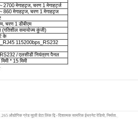
 ~ 2700 मेगाहट्र्ज, चरण 1 मेगाहर्ट्ज
~ 860 मेगाहट्र्ज, चरण 1 मेगाहट्र्ज
z
एम, चरण 1 डीबीएम
(गतिशील समायोज्य कुंजी)
 के
 s_RJ45 115200bps_RS232
RS232 / एलसीडी नियंत्रण पैनल
िमी * 15 मिमी
र