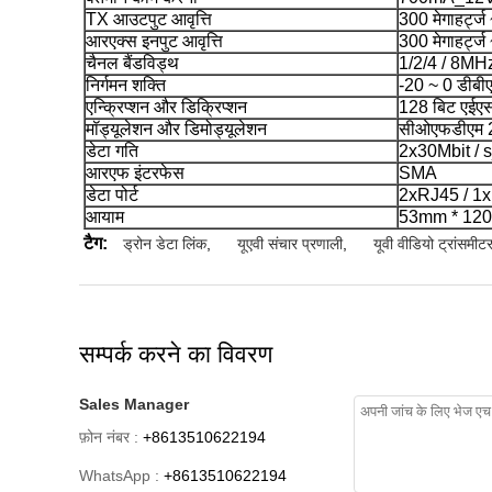
TX आउटपुट आवृत्ति
300 मेगाहर्ट्ज
आरएक्स इनपुट आवृत्ति
300 मेगाहर्ट्ज 
चैनल बैंडविड्थ
1/2/4 / 8MH
निर्गमन शक्ति
-20 ~ 0 डीबी
एन्क्रिप्शन और डिक्रिप्शन
128 बिट एईएस 
मॉड्यूलेशन और डिमोड्यूलेशन
सीओएफडीएम 2
डेटा गति
2x30Mbit /
आरएफ इंटरफेस
SMA
डेटा पोर्ट
2xRJ45 / 1x
आयाम
53mm * 120 म
टैग:
ड्रोन डेटा लिंक
,
यूएवी संचार प्रणाली
,
यूवी वीडियो ट्रांसमीट
सम्पर्क करने का विवरण
Sales Manager
फ़ोन नंबर :
+8613510622194
WhatsApp :
+8613510622194