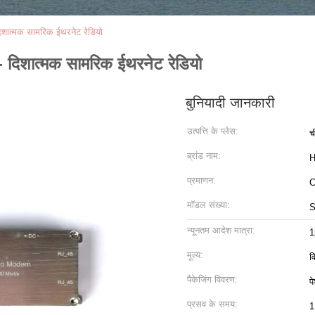
 दिशात्मक सामरिक ईथरनेट रेडियो
ि - दिशात्मक सामरिक ईथरनेट रेडियो
बुनियादी जानकारी
उत्पत्ति के प्लेस:
च
ब्रांड नाम:
H
प्रमाणन:
मॉडल संख्या:
S
न्यूनतम आदेश मात्रा:
1
मूल्य:
व
पैकेजिंग विवरण:
प
प्रसव के समय:
1