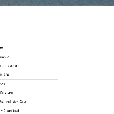
ीन
uanuo
CE/FCC/ROHS
K-720
pcs
िनिमय योग्य
ेशेवर दफ़्ती बॉक्स पैकेज
 ~ 2 कार्यदिवसों