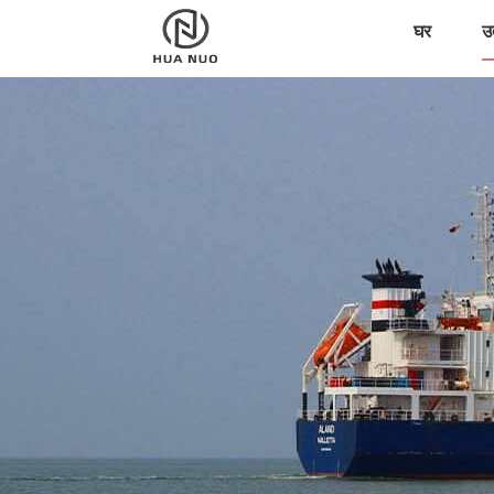
घर
उत