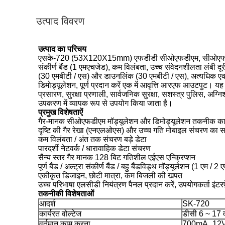
उत्पाद विवरण
उत्पाद का परिचय
एसके-720 (53X120X15mm) एफडीडी सीओएफडीएम, सीओएफडीएम मल्ट
संकीर्ण बैंड (1 एमएचजेड), कम विलंबता, उच्च संवेदनशीलता लंबी द
(30 एमबीटी / एस) और डाउनलिंक (30 एमबीटी / एस), अत्यधिक एकीकृ
डिमोड्यूलेशन, पूर्ण प्रदान करें एक में आवृत्ति आरएफ आउटपुट। 
प्रसारण, सुरक्षा प्रणाली, सार्वजनिक सुरक्षा, सशस्त्र पुलिस, अग्
उपकरण में व्यापक रूप से उपयोग किया जाता है।
प्रमुख विशेषताऐं
गैर-मानक सीओएफडीएम मॉड्यूलेशन और डिमोड्यूलेशन तकनीक क
दृष्टि की गैर रेखा (एनएलओएस) और उच्च गति मोबाइल संचरण का सम
कम विलंबता / अंत तक संचरण बड़े डेटा
पारदर्शी नेटवर्क / धारावाहिक डेटा संचरण
सैन्य स्तर गैर मानक 128 बिट गतिशील एईएस एन्क्रिप्शन
पूर्ण बैंड / अल्ट्रा संकीर्ण बैंड / बहु बैंडविड्थ मॉड्यूलेशन (1 एम / 
एकीकृत डिजाइन, छोटी मात्रा, कम बिजली की खपत
उच्च परिभाषा एलसीडी नियंत्रण पैनल प्रदान करें, उपयोगकर्ता इं
तकनीकी विशेषताओं
आदर्श
SK-720
कार्यरत वोल्टेज
डीसी 6 ~ 17 
वर्तमान काम करना
700mA_12