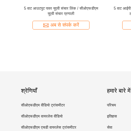
Z के साथ
स्व-संरचना यूएवी डेटा लिंक
पूर्ण द्वैध 
ा लिंक
अब से संपर्क करें
श्रेणियाँ
हमारे बारे में
सीओएफडीएम वीडियो ट्रांसमीटर
परिचय
सीओएफडीएम वायरलेस वीडियो
इतिहास
ट्रांसमीटर
सीओएफडीएम एचडी वायरलेस ट्रांसमीटर
सेवा