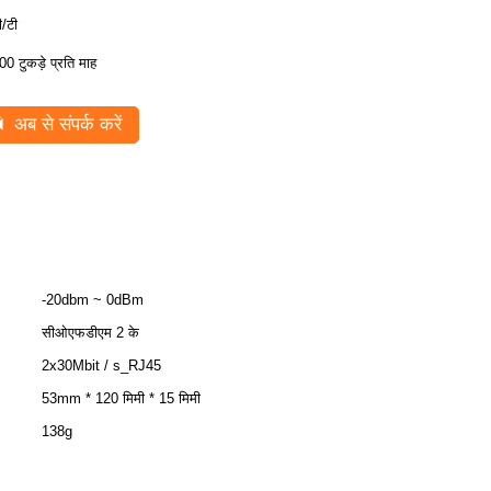
ी/टी
00 टुकड़े प्रति माह
अब से संपर्क करें
-20dbm ~ 0dBm
सीओएफडीएम 2 के
2x30Mbit / s_RJ45
53mm * 120 मिमी * 15 मिमी
138g